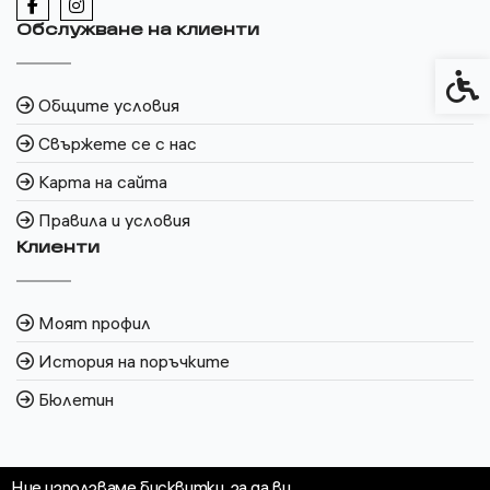
Обслужване на клиенти
Спец
Общите условия
Свържете се с нас
Карта на сайта
Правила и условия
Клиенти
Моят профил
История на поръчките
Бюлетин
Ние използваме бисквитки, за да ви