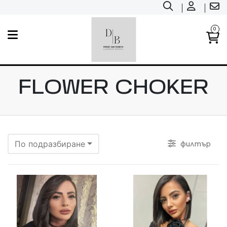
0
FLOWER CHOKER
филтър
По подразбиране