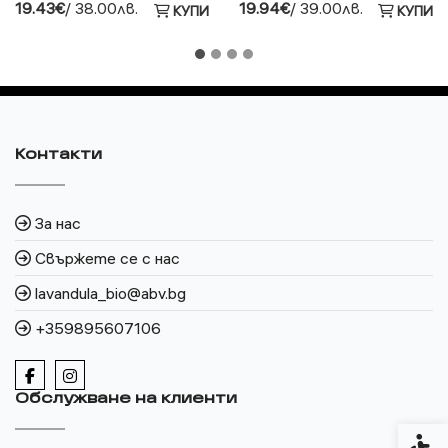
19.43€
/ 38.00лв.
19.94€
/ 39.00лв.
КУПИ
КУПИ
Контакти
За нас
Свържете се с нас
lavandula_bio@abv.bg
+359895607106
Обслужване на клиенти
Спец