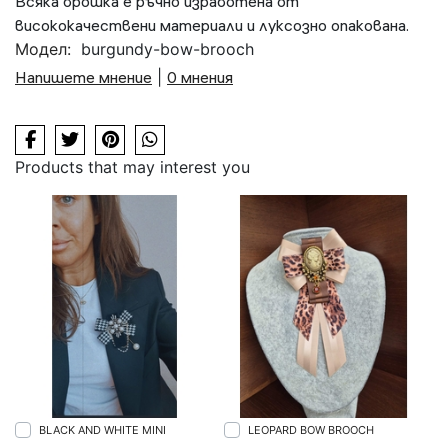
Всяка брошка е ръчно изработена от
висококачествени материали и луксозно опакована.
Модел:
burgundy-bow-brooch
Напишете мнение
|
0 мнения
Products that may interest you
BLACK AND WHITE MINI
LEOPARD BOW BROOCH