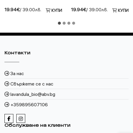
19.94€
/ 39.00лв.
19.94€
/ 39.00лв.
КУПИ
КУПИ
Контакти
За нас
Свържете се с нас
lavandula_bio@abv.bg
+359895607106
Обслужване на клиенти