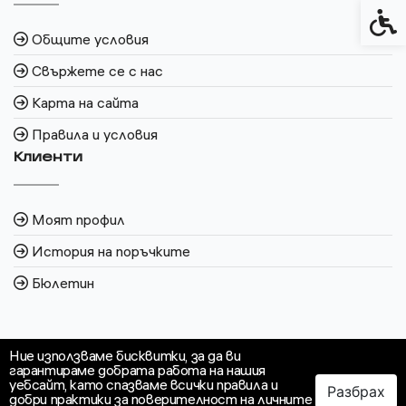
Спец
Общите условия
Свържете се с нас
Карта на сайта
Правила и условия
Клиенти
Моят профил
История на поръчките
Бюлетин
Ние използваме бисквитки, за да ви
гарантираме добрата работа на нашия
уебсайт, като спазваме всички правила и
Разбрах
добри практики за поверителност на личните