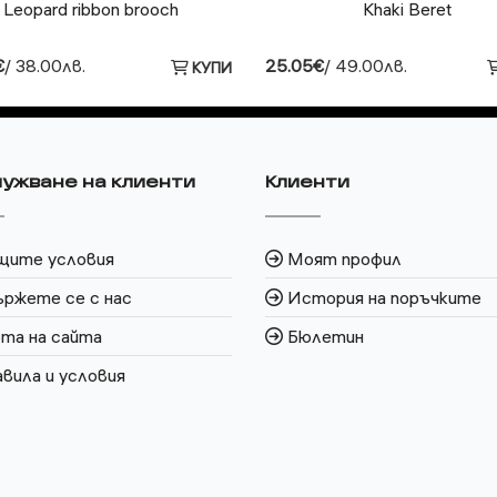
Leopard ribbon brooch
Khaki Beret
€
/ 38.00лв.
25.05€
/ 49.00лв.
КУПИ
ужване на клиенти
Клиенти
щите условия
Моят профил
ржете се с нас
История на поръчките
та на сайта
Бюлетин
вила и условия