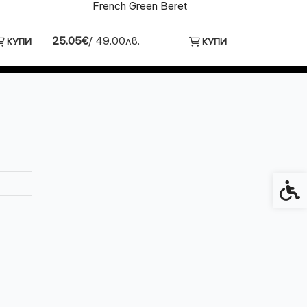
French Green Beret
25.05€
/ 49.00лв.
КУПИ
КУПИ
Спец