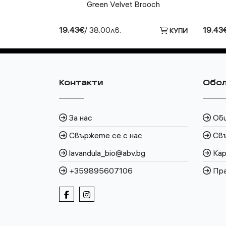
Green Velvet Brooch
19.43€
/ 38.00лв.
19.43
КУПИ
Контакти
Обсл
За нас
Об
Свържете се с нас
Свъ
lavandula_bio@abv.bg
Кар
+359895607106
Пра