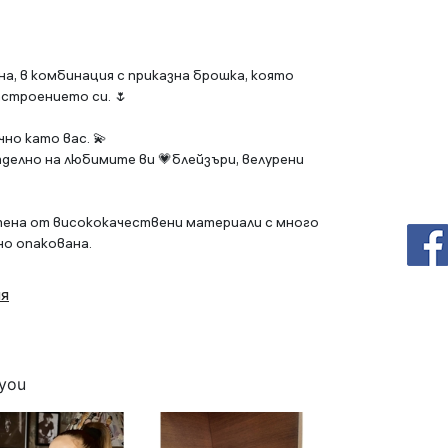
а, в комбинация с приказна брошка, която
астроението си.
🌷
чно като вас.
💫
делно на любимите ви 💗блейзъри, велурени
тена от висококачествени материали с много
но опакована.
ия
 you