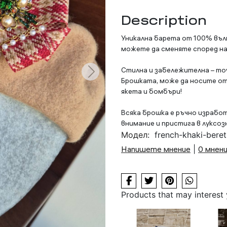
Description
Уникална барета от 100% вълн
можете да сменяте според н
Стилна и забележителна – то
Брошката, може да носите от
якета и бомбъри!
Всяка брошка е ръчно израбо
внимание и пристига в луксоз
Модел:
french-khaki-beret
Напишете мнение
|
0 мнен
Products that may interest