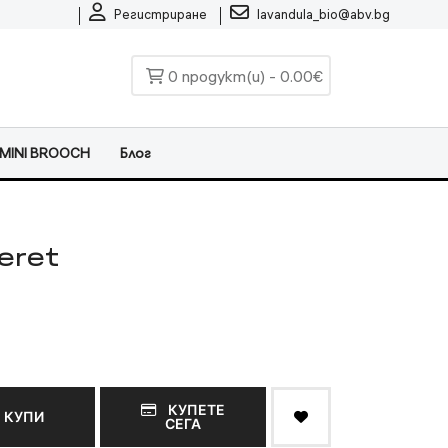
Регистриране
lavandula_bio@abv.bg
0 продукт(и) - 0.00€
MINI BROOCH
Блог
eret
КУПЕТЕ
КУПИ
СЕГА