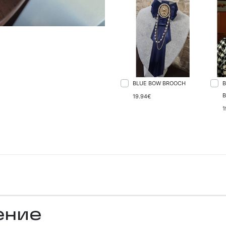
BLUE BOW BROOCH
B
19.94€
1
ение