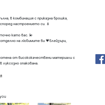
лна, в комбинация с приказна брошка,
според настроението си. 🌷
точно като вас. 💫
отделно на любимите ви 💗блейзъри,
аботена от висококачествени материали с
в луксозно опакована.
ия
 you