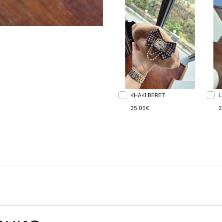
KHAKI BERET
L
25.05€
2