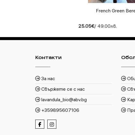
French Green Ber
25.05€
/ 49.00лв.
Контакти
Обсл
За нас
Об
Свържете се с нас
Свъ
lavandula_bio@abv.bg
Кар
+359895607106
Пра