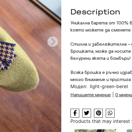
Description
Уникална барета от 100% въ
която можете да сменяте 
Стилна и забележителна – 
Брошката, може да носите 
велурени якета и бомбъри!
Всяка брошка е ръчно изр
много внимание и пристига 
Модел:
light-green-beret
Напишете мнение
|
0 мнен
Products that may interest