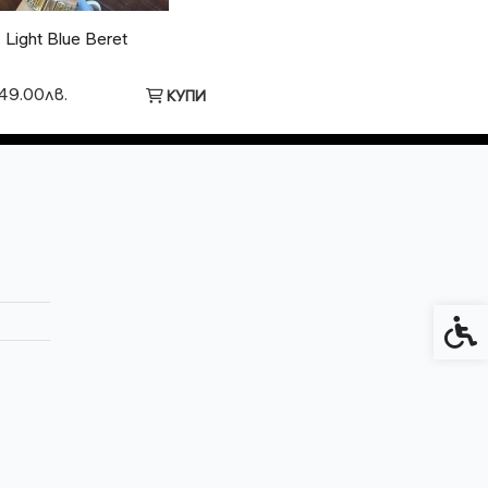
Light Blue Beret
 49.00лв.
КУПИ
Спец