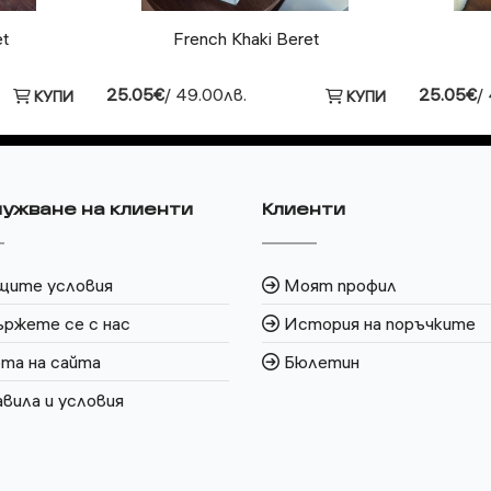
et
French Khaki Beret
25.05€
/ 49.00лв.
25.05€
/
КУПИ
КУПИ
ужване на клиенти
Клиенти
щите условия
Моят профил
ржете се с нас
История на поръчките
та на сайта
Бюлетин
вила и условия