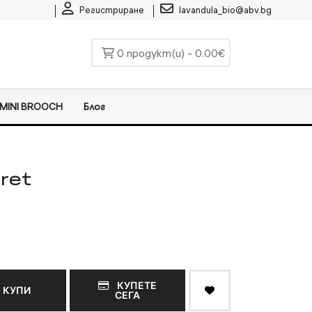
Регистриране
lavandula_bio@abv.bg
0 продукт(и) - 0.00€
MINI BROOCH
Блог
eret
КУПЕТЕ
КУПИ
СЕГА