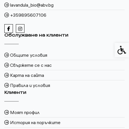
lavandula_bio@abv.bg
+359895607106
Обслужване на клиенти
Спец
Общите условия
Свържете се с нас
Карта на сайта
Правила и условия
Клиенти
Моят профил
История на поръчките